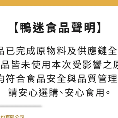
口感鬆脆、香氣馥郁
礦物質豐富盡顯花青素，
御鴨香鬆
珍珠紫米鴨肉粽
NT$190
NT$160