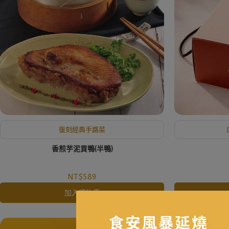
復刻經典手路菜
香煎芋泥貢鴨(半鴨)
NT$589
加入購物車