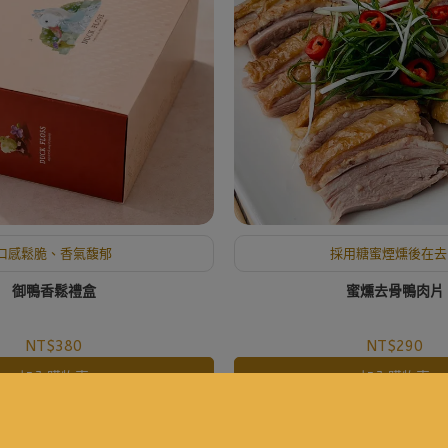
口感鬆脆、香氣馥郁
採用糖蜜煙燻後在去
御鴨香鬆禮盒
蜜燻去骨鴨肉片
NT$380
NT$290
加入購物車
加入購物車