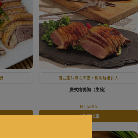
骨
廣式風味層次豐富，鴨胸鮮嫩迷人
廣式烤鴨胸（生醃）
NT$285
加入購物車