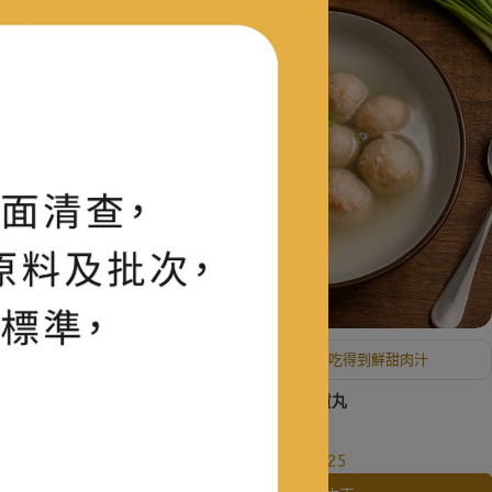
米香濃郁
Q彈口感，每一口都吃得到鮮甜肉汁
鴨肉貢丸
NT$125