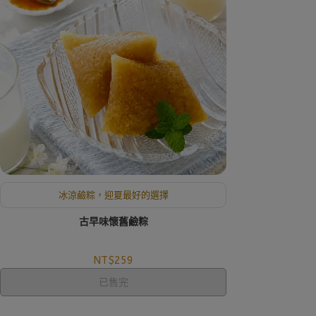
冰涼鹼粽，迎夏最好的選擇
古早味懷舊鹼粽
NT$259
已售完