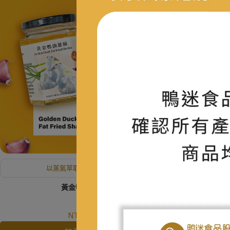
以蒸氣萃取100%純鴨油
黃金鴨油蔥酥
NT$200