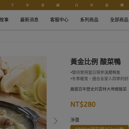
故事
最新消息
客服中心
系列商品
全部商品
黃金比例 酸菜鴨
•堅持使用當日現宰溫體鴨隻
•冬季暖胃，適合全家人四季的好
嚴選百年歷史的雲林大埤鄉酸菜
NT$280
淨重